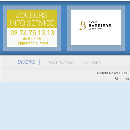
DIVERS
LES INTERVIEWS
ANALYSES
Riviera Poker Club -
Site prop