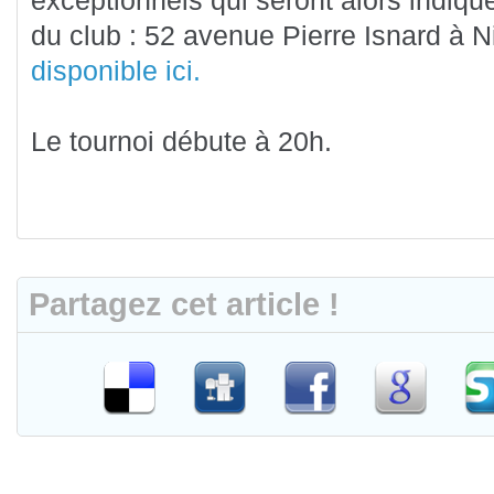
exceptionnels qui seront alors indiqué
5e
4e :
:
Un lot à
Ticket Winamax à 20€
90€
+ Ticket 
du club :
52 avenue Pierre Isnard
à N
6e : Un lot à 70€
5e et 6e :
Ticket Winamax à 20€
disponible ici.
7e à 10e :
Ticket Winamax à 10€
Chaque joueur a le devoir de "s'an
Si le membre vainqueur d'un tournoi ne
Le tournoi débute à 20h.
tournoi afin qu'aucune erreur 
pourra l'échanger contre un lot de son
Si un lauréat n'a pas de compte Wina
déroulement du 
équivalente.
membre suivant.
Partagez cet article !