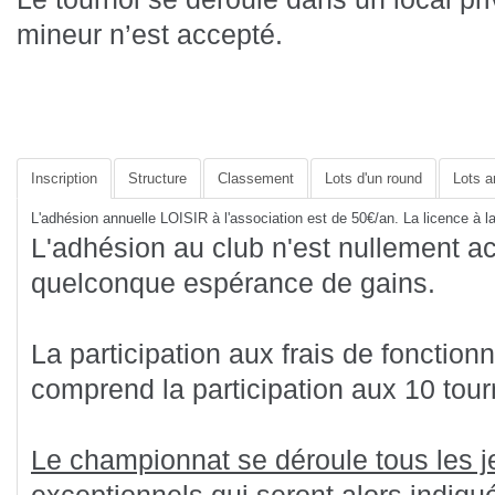
mineur n’est accepté.
Inscription
Structure
Classement
Lots d'un round
Lots a
L'adhésion annuelle LOISIR à l'association est de 50€/an. La licence à l
L'adhésion au club n'est nullement 
quelconque espérance de gains.
A la fin du round, les joueurs en têt
lots:
A la fin du championnat annuel, les j
La participation aux frais de fonction
1er
recevront ces lots:
:
Un lot à
400€
comprend la participation aux 10 tou
2e
1er
:
:
Un lot à
Un lot à
280€
200€ + Ticket Winamax
3e
2e
:
:
Un lot à
Un lot à
190€
150€
+ Ticket Winamax 
Le championnat se déroule tous les j
4e
3e
:
:
Un lot à
Un lot à
130€
100€
+ Ticket Winamax 