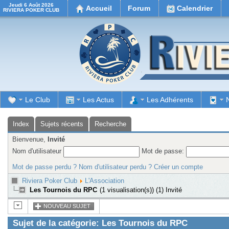
Jeudi 6 Août 2026
Accueil
Forum
Calendrier
RIVIERA POKER CLUB
Le Club
Les Actus
Les Adhérents
Index
Sujets récents
Recherche
Bienvenue,
Invité
Nom d'utilisateur
Mot de passe:
Mot de passe perdu ?
Nom d'utilisateur perdu ?
Créer un compte
Riviera Poker Club
L'Association
Les Tournois du RPC
(1 visualisation(s)) (1) Invité
NOUVEAU SUJET
Sujet de la catégorie: Les Tournois du RPC