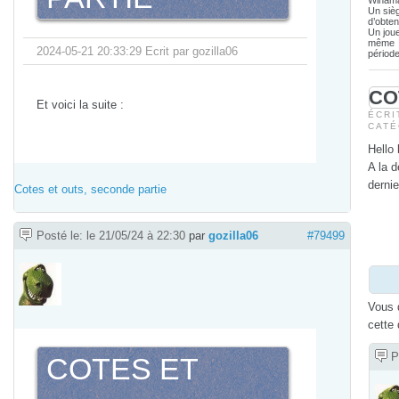
Winam
Un siè
d’obten
Un joue
même
2024-05-21 20:33:29 Ecrit par gozilla06
période
CO
Et voici la suite :
ÉCRI
CAT
Hello
A la 
dernie
Cotes et outs, seconde partie
Posté le: le 21/05/24 à 22:30
par
gozilla06
#79499
Vous
cette
P
COTES ET