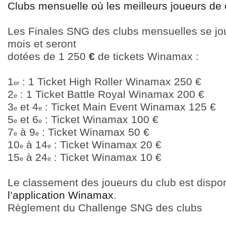
Clubs mensuelle où les meilleurs joueurs de 
Les Finales SNG des clubs mensuelles se jou
mois et seront
dotées de 1 250
€
de tickets Winamax :
1
: 1 Ticket High Roller Winamax 250
€
er
2
: 1 Ticket Battle Royal Winamax 200
€
e
3
et 4
: Ticket Main Event Winamax 125
€
e
e
5
et 6
: Ticket Winamax 100
€
e
e
7
à 9
: Ticket Winamax 50
€
e
e
10
à 14
: Ticket Winamax 20
€
e
e
15
à 24
: Ticket Winamax 10
€
e
e
Le classement des joueurs du club est dispon
l’application Winamax
.
Règlement du Challenge SNG des clubs