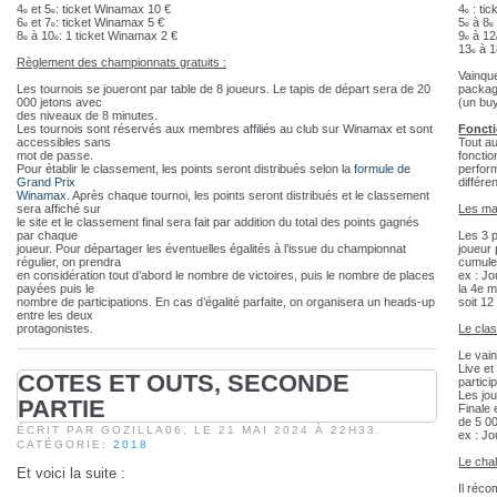
4
et 5
: ticket Winamax 10
€
4
: ti
e
e
e
6
et 7
: ticket Winamax 5
€
5
à 8
e
e
e
e
8
à 10
: 1 ticket Winamax 2
€
9
à 12
e
e
e
13
à 1
e
Règlement des championnats gratuits :
Vainqu
Les tournois se joueront par table de 8 joueurs. Le tapis de départ sera de 20
packag
000 jetons avec
(un bu
des niveaux de 8 minutes.
Les tournois sont réservés aux membres affiliés au club sur Winamax et sont
Fonct
accessibles sans
Tout a
mot de passe.
fonctio
Pour établir le classement, les points seront distribués selon la
formule de
perform
Grand Prix
différe
Winamax
. Après chaque tournoi, les points seront distribués et le classement
sera affiché sur
Les ma
le site et le classement final sera fait par addition du total des points gagnés
par chaque
Les 3 
joueur. Pour départager les éventuelles égalités à l’issue du championnat
joueur 
régulier, on prendra
cumuler
en considération tout d’abord le nombre de victoires, puis le nombre de places
ex : Jo
payées puis le
la 4e 
nombre de participations. En cas d’égalité parfaite, on organisera un heads-up
soit 12
entre les deux
protagonistes.
Le cla
Le vai
Live et
COTES ET OUTS, SECONDE
partici
Les jou
PARTIE
Finale 
de 5 00
ÉCRIT PAR GOZILLA06, LE
21 MAI 2024 À 22H33.
ex : J
CATÉGORIE:
2018
Le chal
Et voici la suite :
Il réco