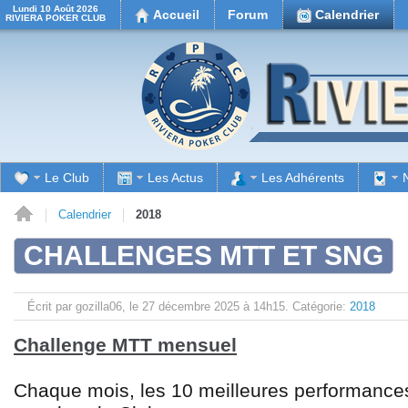
Lundi 10 Août 2026
Accueil
Forum
Calendrier
RIVIERA POKER CLUB
Le Club
Les Actus
Les Adhérents
il
Calendrier
2018
CHALLENGES MTT ET SNG
Écrit par gozilla06, le
27 décembre 2025 à 14h15.
Catégorie:
2018
Challenge MTT mensuel
Chaque mois, les 10 meilleures performance