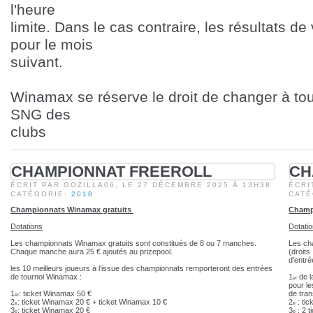
l'heure
limite. Dans le cas contraire, les résultats d
pour le mois
suivant.
Winamax se réserve le droit de changer à to
SNG des
clubs
CHAMPIONNAT FREEROLL
CH
ÉCRIT PAR GOZILLA06, LE
27 DÉCEMBRE 2025 À 13H38.
ÉCRI
CATÉGORIE:
2018
CAT
Championnats Winamax gratuits
Champ
Dotations
Dotati
Les championnats Winamax gratuits sont constitués de 8 ou 7 manches.
Les ch
Chaque manche aura 25
€
ajoutés au prizepool.
(droits
d’entré
les 10 meilleurs joueurs à l’issue des championnats remporteront des entrées
de tournoi Winamax :
1
de l
er
pour le
1
: ticket Winamax 50
€
de tra
er
2
: ticket Winamax 20
€
+ ticket Winamax 10
€
2
: ti
e
e
3
: ticket Winamax 20
€
3
: 2 
e
e