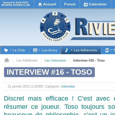
Samedi 8 Août 2026
Accueil
Forum
Calendrier
RIVIERA POKER CLUB
Le Club
Les Actus
Les Adhérents
il
Les Adhérents
Les Interviews
Interview #16 - Toso
INTERVIEW #16 - TOSO
11 janvier 2012 à 21h08.
Catégorie:
Interview
.
Discret mais efficace ! C'est avec 
résumer ce joueur. Toso toujours so
beaucoup de philosophie, c'est un j