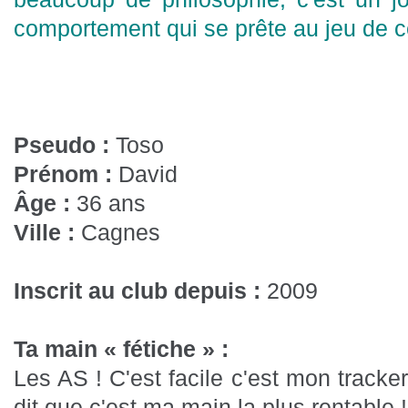
comportement qui se prête au jeu de c
Pseudo :
Toso
Prénom :
David
Âge :
36 ans
Ville :
Cagnes
Inscrit au club depuis :
2009
Ta main « fétiche » :
Les AS ! C'est facile c'est mon tracke
dit que c'est ma main la plus rentable !