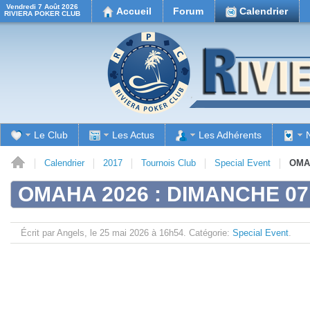
Vendredi 7 Août 2026
Accueil
Forum
Calendrier
RIVIERA POKER CLUB
Le Club
Les Actus
Les Adhérents
il
Calendrier
2017
Tournois Club
Special Event
OMAH
OMAHA 2026 : DIMANCHE 07
Écrit par Angels, le
25 mai 2026 à 16h54.
Catégorie:
Special Event
.