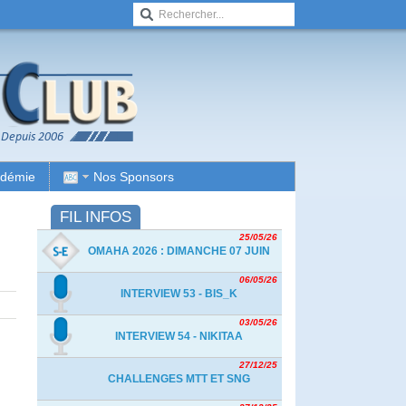
adémie
Nos Sponsors
FIL INFOS
25/05/26
OMAHA 2026 : DIMANCHE 07 JUIN
06/05/26
INTERVIEW 53 - BIS_K
03/05/26
INTERVIEW 54 - NIKITAA
27/12/25
CHALLENGES MTT ET SNG