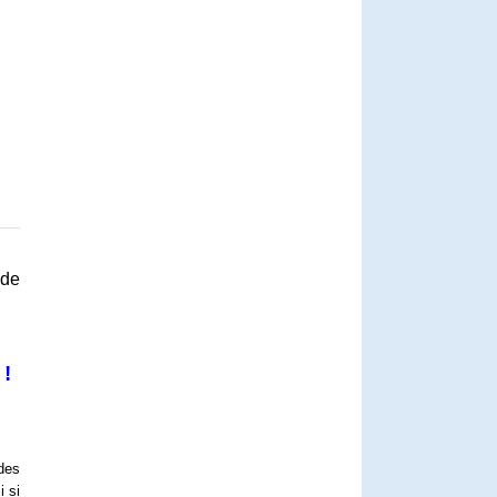
 de
!
 des
i si