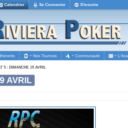
Calendrier
Se Connecter
S'inscrire
dhérents
Nos Tournois
Communauté
L'Ac
T 5 : DIMANCHE 19 AVRIL
9 AVRIL
.