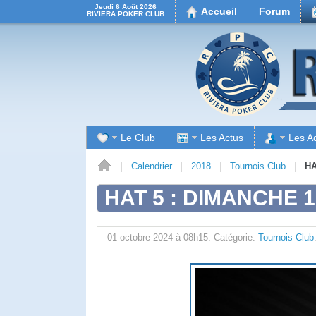
Jeudi 6 Août 2026
Accueil
Forum
RIVIERA POKER CLUB
Le Club
Les Actus
Les A
Accueil
Calendrier
2018
Tournois Club
HA
HAT 5 : DIMANCHE 1
01 octobre 2024 à 08h15.
Catégorie:
Tournois Club