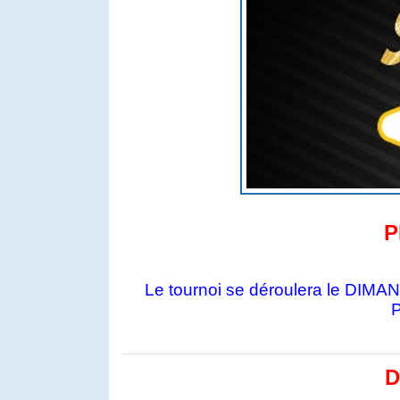
P
Le tournoi se déroulera le DIM
P
D