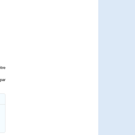
être
 par