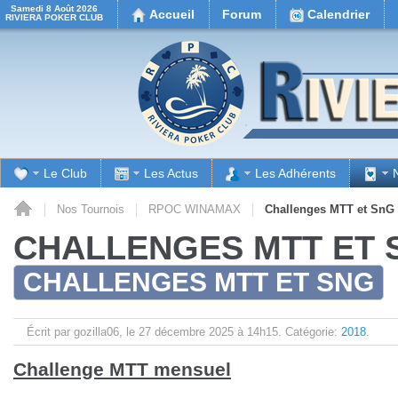
Samedi 8 Août 2026
Accueil
Forum
Calendrier
RIVIERA POKER CLUB
Le Club
Les Actus
Les Adhérents
il
Nos Tournois
RPOC WINAMAX
Challenges MTT et SnG
CHALLENGES MTT ET 
CHALLENGES MTT ET SNG
Écrit par gozilla06, le
27 décembre 2025 à 14h15.
Catégorie:
2018
.
Challenge MTT mensuel