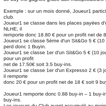
Exemple : sur un mois donné, Joueur1 parti
club.
Joueur1 se classe dans les places payées d'
NLHE, il
remporte donc 18.80
€
pour un profit net de 
Joueur1 se classe 5ème d'un Sit&Go 5
€
(10 
perd donc 1 Buy
in.
Joueur1 se classe 1er d'un Sit&Go 5
€
(10 jo
pour un profit
net de 17.50
€
soit 3.5 buy-ins.
Joueur1 se classe 1er d'un Expresso 2
€
(3 j
il remporte
donc 20
€
pour un profit net de 18
€
soit 9 bu
Joueur1 remporte donc 0.88 buy-in – 1 buy-in
buy-ins.
Les joueurs du Club ayant accumulé au moin