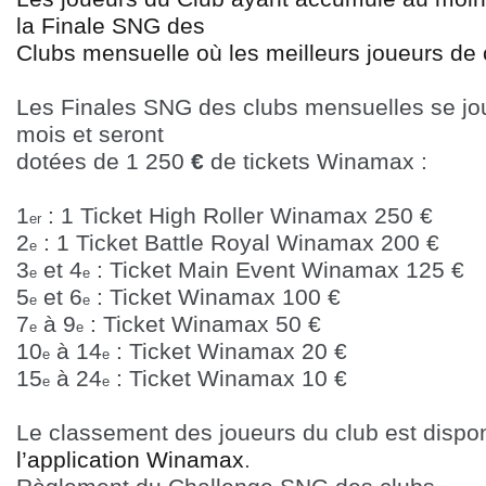
la Finale SNG des
Clubs mensuelle où les meilleurs joueurs de 
Les Finales SNG des clubs mensuelles se jou
mois et seront
dotées de 1 250
€
de tickets Winamax :
1
: 1 Ticket High Roller Winamax 250
€
er
2
: 1 Ticket Battle Royal Winamax 200
€
e
3
et 4
: Ticket Main Event Winamax 125
€
e
e
5
et 6
: Ticket Winamax 100
€
e
e
7
à 9
: Ticket Winamax 50
€
e
e
10
à 14
: Ticket Winamax 20
€
e
e
15
à 24
: Ticket Winamax 10
€
e
e
Le classement des joueurs du club est dispon
l’application Winamax
.