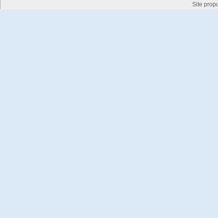
Site prop