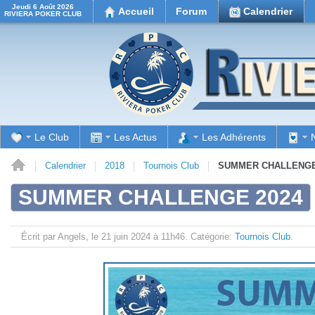
Jeudi 6 Août 2026
Accueil
Forum
Calendrier
RIVIERA POKER CLUB
Le Club
Les Actus
Les Adhérents
il
Calendrier
2018
Tournois Club
SUMMER CHALLENGE
SUMMER CHALLENGE 2024
Écrit par Angels, le
21 juin 2024 à 11h46.
Catégorie:
Tournois Club
.