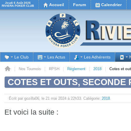
Jeudi 6 Août 2026
Accueil
Forum
Calendrier
RIVIERA POKER CLUB
Le Club
Les Actus
Les Adhérents
il
Nos Tournois
RPSH
Règlement
2018
Cotes et ou
COTES ET OUTS, SECONDE 
Écrit par gozilla06, le
21 mai 2024 à 22h33.
Catégorie:
2018
.
Et voici la suite :