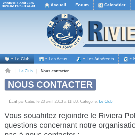
Vendredi 7 Août 2026
Accueil
Forum
Calendrier
RIVIERA POKER CLUB
Le Club
Les Actus
Les Adhérents
il
Le Club
Nous contacter
NOUS CONTACTER
Écrit par Cabu, le
20 avril 2013 à 11h30.
Catégorie:
Le Club
.
Vous souahitez rejoindre le Riviera P
questions concernant notre organisation
pas à nous contacter :