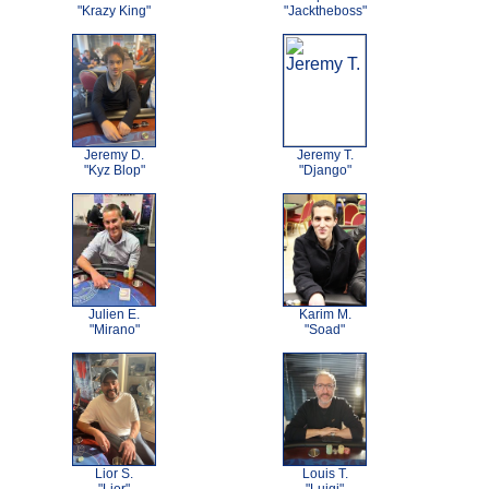
"Krazy King"
"Jacktheboss"
Jeremy D.
Jeremy T.
"Kyz Blop"
"Django"
Julien E.
Karim M.
"Mirano"
"Soad"
Lior S.
Louis T.