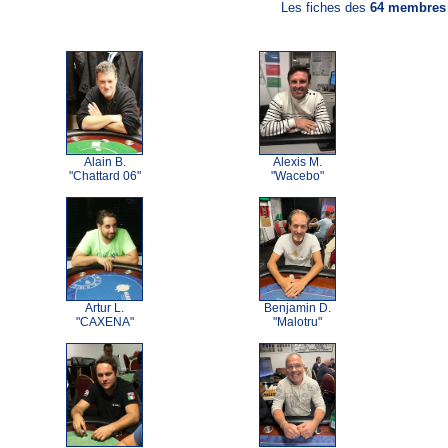
Les fiches des
64 membres
Alain B.
Alexis M.
"Chattard 06"
"Wacebo"
Artur L.
Benjamin D.
"CAXENA"
"Malotru"