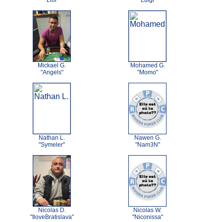
"Lior"
"Luigi"
Mickael G.
Mohamed G.
"Angels"
"Momo"
Nathan L.
Nawen G.
"Symeler"
"Nam3N"
Nicolas D.
Nicolas W.
"IloveBratislava"
"Niconissa"