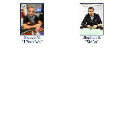
Steeve M.
Stephan B.
"1PoutrAAs"
"StAAn"