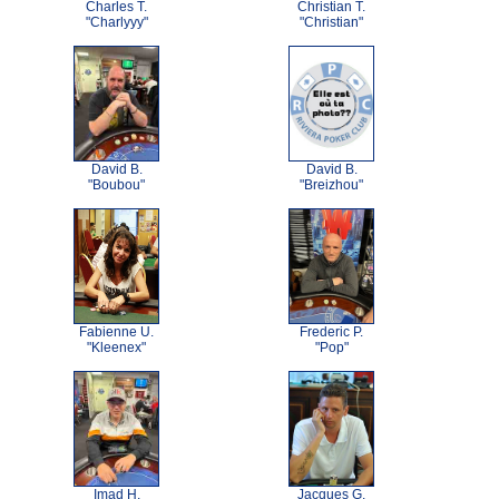
Charles T.
Christian T.
"Charlyyy"
"Christian"
David B.
David B.
"Boubou"
"Breizhou"
Fabienne U.
Frederic P.
"Kleenex"
"Pop"
Imad H.
Jacques G.